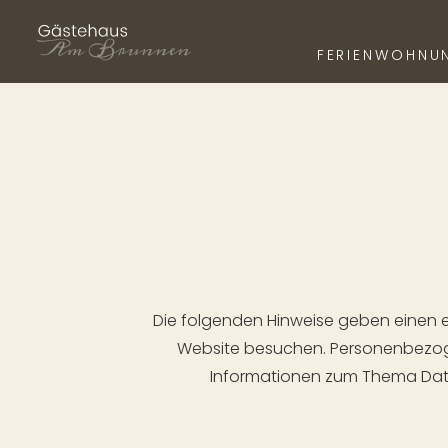
FERIENWOHNU
COMFORT FE
PREMIUM FER
ECONOMY FER
Direkt zum Inhalt springen
Die folgenden Hinweise geben einen e
Website besuchen. Personenbezogen
Informationen zum Thema Date