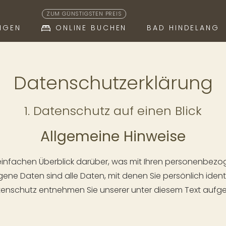
ZUM GÜNSTIGSTEN PREIS
NGEN
ONLINE BUCHEN
BAD HINDELANG
RIENWOHNUNG "HINDELANG"
IENWOHNUNG "HIRSCHBERG"
IENWOHNUNG "ISELER"
BAD HINDE
VERFÜGBAR
HÄUFIG GE
ANFAHRT
Datenschutzerklärung
1. Datenschutz auf einen Blick
Allgemeine Hinweise
infachen Überblick darüber, was mit Ihren personenbezo
e Daten sind alle Daten, mit denen Sie persönlich identif
nschutz entnehmen Sie unserer unter diesem Text aufge